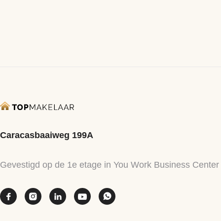
Next
Caracasbaaiweg 199A
Gevestigd op de 1e etage in You Work Business Center




